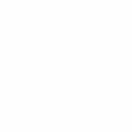
 Play-offs Round 1
· Play-offs Round 1
· Fase campionato