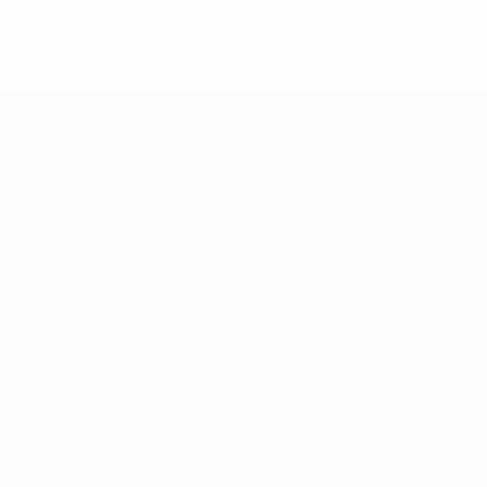
Qualificazioni Europee Femminili
Partite
Sorteggi
Gironi
Video
VISITA ANCHE
UEFA.com
Fondazione UEFA
CAMBIA LINGUA
Italiano
English
Français
Deutsch
Русский
Español
Italiano
P