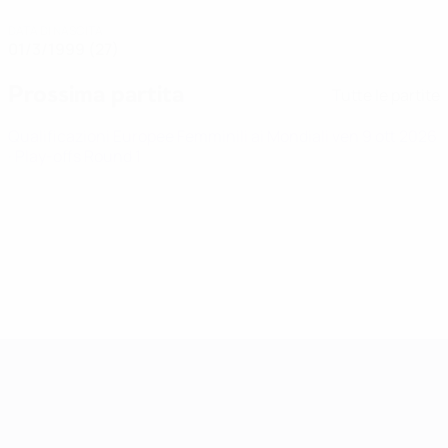
DATA DI NASCITA
01/3/1999 (27)
Prossima partita
Tutte le partite
Qualificazioni Europee Femminili ai Mondiali
ven 9 ott 2026
· Play-offs Round 1
Qualificazioni Europee Femminili