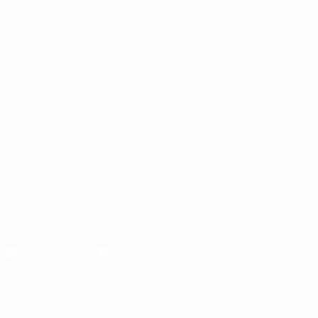
Partite
Stat.
Sorteggi
Squadre
Gironi
Notizie
Video
Dettagli
VISITA
ANCHE
UEFA.com
Fondazione
UEFA
CAMBIA LINGUA
Italiano
English
Français
Deutsch
Русский
Español
Italiano
Português
Scarica l'app ufficiale
Privacy
Termini e condizioni