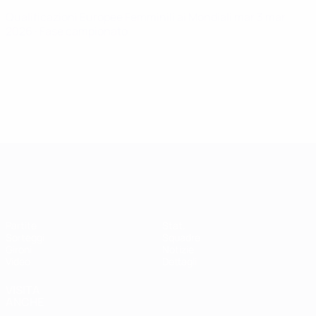
Qualificazioni Europee Femminili ai Mondiali
mar 3 mar
2026
· Fase campionato
Qualificazioni Europee Femminili
Partite
Stat.
Sorteggi
Squadre
Gironi
Notizie
Video
Dettagli
VISITA
ANCHE