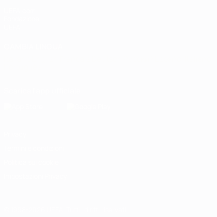
UEFA.com
Fondazione
UEFA
CAMBIA LINGUA
Italiano
English
Français
Deutsch
Русский
Español
Italiano
Português
Scarica l'app ufficiale
Privacy
Termini e condizioni
Politica sui cookie
Impostazioni Privacy
© 1998-2026 UEFA. Tutti i diritti riservati