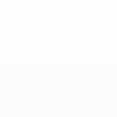
Qualificazioni Europee Femminili ai Mondiali
sab 7 mar
2026
· Fase campionato
Qualificazioni Europee Femminili
Partite
Stat.
Sorteggi
Squadre
Gironi
Notizie
Video
Dettagli