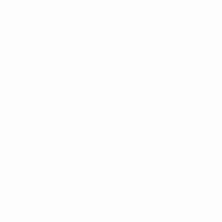
VISITA
ANCHE
UEFA.com
Fondazione
UEFA
CAMBIA LINGUA
Italiano
English
Français
Deutsch
Русский
Español
Italiano
Português
Scarica l'app ufficiale
Privacy
Termini e condizioni
Politica sui cookie
Impostazioni Privacy