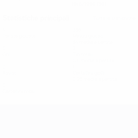
19/6/1996 (30)
Statistiche principali
Tutte le statistiche
4
336
Partite giocate
Minuti giocati
84 media a partita
0
2
Gol
Tiri totali
0,5 media a partita
0
1
Assist
Cartellini gialli
0,25 media a partita
0
Cartellini rossi
Qualificazioni Europee Femminili