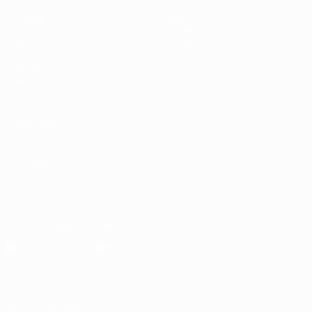
Partite
Stat.
Sorteggi
Squadre
Gironi
Notizie
Video
Dettagli
VISITA
ANCHE
UEFA.com
Fondazione
UEFA
CAMBIA LINGUA
Italiano
English
Français
Deutsch
Русский
Español
Italiano
Português
Scarica l'app ufficiale
Privacy
Termini e condizioni