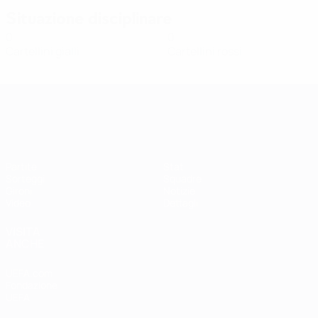
Situazione disciplinare
0
0
Cartellini gialli
Cartellini rossi
Qualificazioni Europee Femminili
Partite
Stat.
Sorteggi
Squadre
Gironi
Notizie
Video
Dettagli
VISITA
ANCHE
UEFA.com
Fondazione
UEFA