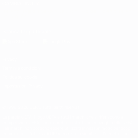
CAMBIA LINGUA
Italiano
English
Français
Deutsch
Русский
Español
Italiano
Português
Scarica l'app ufficiale
Privacy
Termini e condizioni
Politica sui cookie
Impostazioni Privacy
© 1998-2026 UEFA. Tutti i diritti riservati
La parola UEFA, il logo UEFA e tutti i marchi che si riferiscono a
competizioni UEFA, sono marchi registrati e/o copyright della UEFA.
Tali marchi non possono essere utilizzati in nessun modo per scopi
commerciali. L'utilizzo di UEFA.com sta a significare l'accettazione