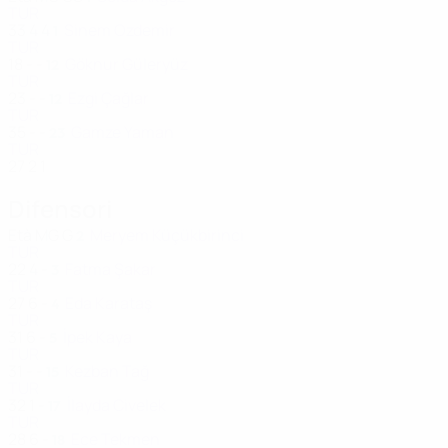
TUR
33
4
4
Sinem Ozdemir
1
TUR
18
-
-
Göknur Güleryüz
12
TUR
23
-
-
Ezgi Çağlar
12
TUR
35
-
-
Gamze Yaman
23
TUR
27
2
1
Difensori
Età
MG
G
Meryem Küçükbirinci
2
TUR
22
4
-
Fatma Şakar
3
TUR
27
6
-
Eda Karataş
4
TUR
31
6
-
İpek Kaya
5
TUR
31
-
-
Kezban Tağ
15
TUR
32
1
-
İlayda Civelek
17
TUR
28
6
-
Ece Tekmen
18