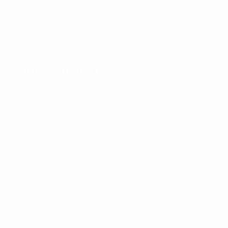
TUR
24
1
-
Elif Keskin
20
TUR
24
4
-
Gülbin Hız
21
TUR
32
2
-
Centrocampisti
Età
MG
G
Selen Altunkulak
6
TUR
28
6
2
Arzu Karabulut
7
TUR
35
1
1
Derya Arhan
8
TUR
27
-
-
Ebru Topçu
10
TUR
29
6
2
Miray Cin
11
TUR
25
6
-
Halle Houssein
14
TUR
21
4
-
Ece Türkoğlu
16
TUR
27
4
2
Başak Içinözbebek
18
TUR
32
4
-
Nihal Saraç
19