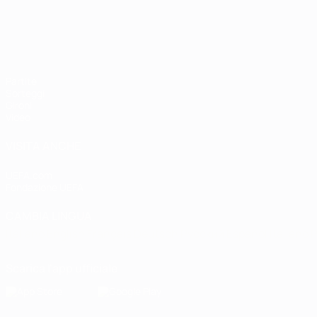
Qualificazioni Europee Femminili
Partite
Sorteggi
Gironi
Video
VISITA ANCHE
UEFA.com
Fondazione UEFA
CAMBIA LINGUA
Italiano
English
Français
Deutsch
Русский
Español
Italiano
P
Scarica l'app ufficiale