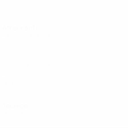
TUR
20
-
-
Cansu Kaya
20
TUR
26
4
-
Attaccanti
Età
MG
G
Melike Pekel
8
TUR
31
3
1
Kader Hançar
9
TUR
26
6
-
Vildan Kardesler
13
TUR
27
4
-
Birgül Sadıkoğlu
13
TUR
26
-
-
Busem Şeker
19
TUR
28
5
1
Melike Öztürk
22
TUR
25
6
-
Tecnico
Necla Güngör
TUR