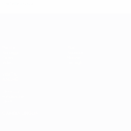
Cartellini rossi
Qualificazioni Europee Femminili
Partite
Stat.
Sorteggi
Squadre
Gironi
Notizie
Video
Dettagli
VISITA
ANCHE
UEFA.com
Fondazione
UEFA
CAMBIA LINGUA
Italiano
English
Français
Deutsch
Русский
Español
Italiano
Português