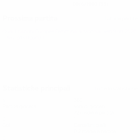
09/6/1993 (33)
Prossima partita
Tutte le partite
Qualificazioni Europee Femminili ai Mondiali
ven 9 ott 2026
· Play-offs Round 1
Statistiche principali
Tutte le statistiche
4
360
Partite giocate
Minuti giocati
72 media a partita
0
1
Gol
Cartellini gialli
0,2 media a partita
0