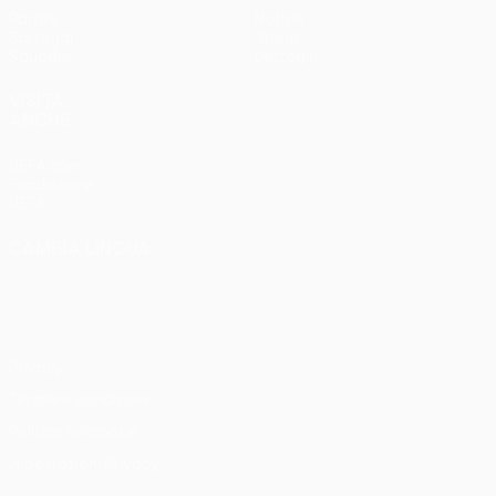
Partite
Notizie
Sorteggi
Storia
Squadre
Dettagli
VISITA
ANCHE
UEFA.com
Fondazione
UEFA
CAMBIA LINGUA
Italiano
English
Français
Deutsch
Русский
Español
Italiano
Português
Privacy
Termini e condizioni
Politica sui cookie
Impostazioni Privacy