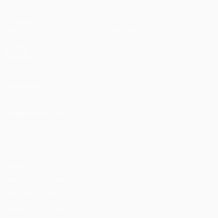
Partite
Notizie
Sorteggi
Storia
Squadre
Dettagli
VISITA
ANCHE
UEFA.com
Fondazione
UEFA
CAMBIA LINGUA
Italiano
English
Français
Deutsch
Русский
Español
Italiano
Português
Privacy
Termini e condizioni
Politica sui cookie
Impostazioni Privacy