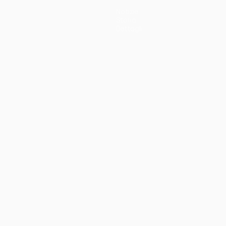
Notizie
Storia
Dettagli
no
Português