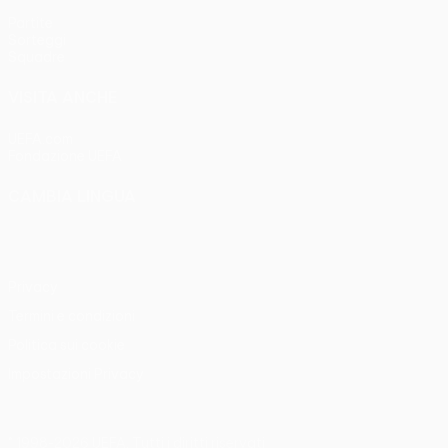
Partite
Sorteggi
Squadre
VISITA ANCHE
UEFA.com
Fondazione UEFA
CAMBIA LINGUA
Italiano
English
Français
Deutsch
Русский
Español
Italia
Privacy
Termini e condizioni
Politica sui cookie
Impostazioni Privacy
© 1998-2026 UEFA. Tutti i diritti riservati