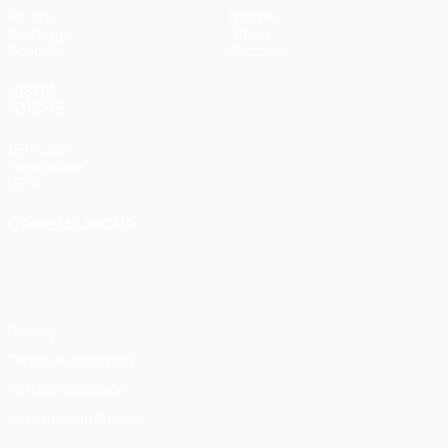
Partite
Notizie
Sorteggi
Storia
Squadre
Dettagli
VISITA
ANCHE
UEFA.com
Fondazione
UEFA
CAMBIA LINGUA
Italiano
English
Français
Deutsch
Русский
Español
Italiano
Português
Privacy
Termini e condizioni
Politica sui cookie
Impostazioni Privacy