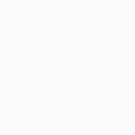
Partite
Notizie
Sorteggi
Storia
Squadre
Dettagli
VISITA
ANCHE
UEFA.com
Fondazione
UEFA
CAMBIA LINGUA
Italiano
English
Français
Deutsch
Русский
Español
Italiano
Português
Privacy
Termini e condizioni
Politica sui cookie
Impostazioni Privacy