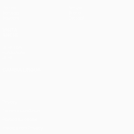
Partite
Notizie
Sorteggi
Storia
Squadre
Dettagli
VISITA
ANCHE
UEFA.com
Fondazione
UEFA
CAMBIA LINGUA
Italiano
English
Français
Deutsch
Русский
Español
Italiano
Português
Privacy
Termini e condizioni
Politica sui cookie
Impostazioni Privacy