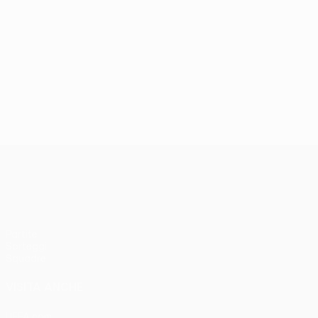
UEFA Women’s Europa Cup
Partite
Sorteggi
Squadre
VISITA ANCHE
UEFA.com