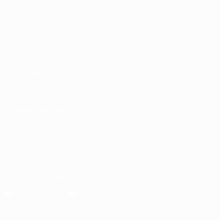
Squadre
Dettagli
Notizie
Negozio
VISITA
ANCHE
UEFA.com
Fondazione
UEFA
Negozio
CAMBIA LINGUA
Italiano
English
Français
Deutsch
Русский
Español
Italiano
Português
SEGUICI SU
Scarica l'app ufficiale