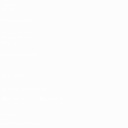
Squadre
Notizie
VISITA ANCHE
UEFA.com
Fondazione UEFA
Negozio
CAMBIA LINGUA
Italiano
English
Français
Deutsch
Русский
Español
Italiano
P
SEGUICI SU
Scarica l'app ufficiale
Privacy
Termini e condizioni