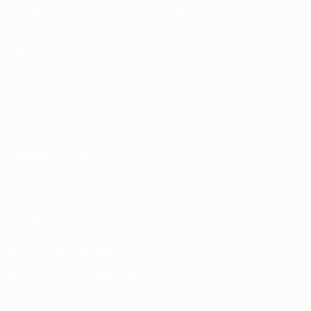
Squadre
Dettagli
Notizie
Negozio
VISITA
ANCHE
UEFA.com
Fondazione
UEFA
Negozio
CAMBIA LINGUA
Italiano
English
Français
Deutsch
Русский
Español
Italiano
Português
SEGUICI SU
Scarica l'app ufficiale