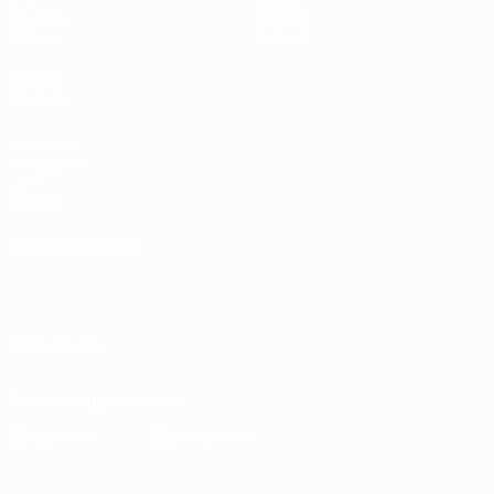
Squadre
Dettagli
Notizie
Negozio
VISITA
ANCHE
UEFA.com
Fondazione
UEFA
Negozio
CAMBIA LINGUA
Italiano
English
Français
Deutsch
Русский
Español
Italiano
Português
SEGUICI SU
Scarica l'app ufficiale