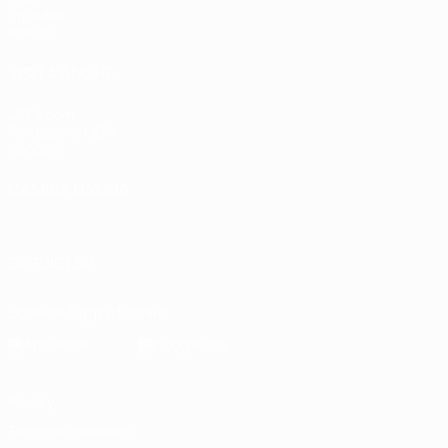
Squadre
Notizie
VISITA ANCHE
UEFA.com
Fondazione UEFA
Negozio
CAMBIA LINGUA
Italiano
English
Français
Deutsch
Русский
Español
Italiano
P
SEGUICI SU
Scarica l'app ufficiale
Privacy
Termini e condizioni