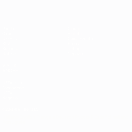
Partite
Giochi
Gironi
Biglietti
UEFA.tv
Guida Evento
Stat.
Storia
Squadre
Dettagli
Notizie
Negozio
VISITA
ANCHE
UEFA.com
Fondazione
UEFA
Negozio
CAMBIA LINGUA
Italiano
English
Français
Deutsch
Русский
Español
Italiano
Português