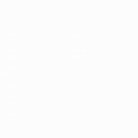
Partite
Giochi
Gironi
Biglietti
UEFA.tv
Guida Evento
Stat.
Storia
Squadre
Dettagli
Notizie
Negozio
VISITA
ANCHE
UEFA.com
Fondazione
UEFA
Negozio
CAMBIA LINGUA
Italiano
English
Français
Deutsch
Русский
Español
Italiano
Português