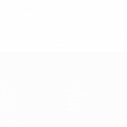
Situazione disciplinare
* Sospesa fino a nuovo avviso. <a
href='https://it.uefa.com/insideuefa/mediaservices/media
148df62d7eb6-64dbbd01b1cf-1000--fifa-uefa-
sospendono-nazionali-e-club-russi-da-tutte-le-
competi/'>Altre informazioni</a>
UEFA Women's EURO
Partite
Giochi
Gironi
Biglietti
UEFA.tv
Guida Evento
Stat.
Storia
Squadre
Dettagli
Notizie
Negozio
VISITA
ANCHE