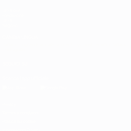
UEFA.com
Fondazione
UEFA
Negozio
CAMBIA LINGUA
Italiano
English
Français
Deutsch
Русский
Español
Italiano
Português
SEGUICI SU
Scarica l'app ufficiale
Privacy
Termini e condizioni
Politica sui cookie
Impostazioni Privacy