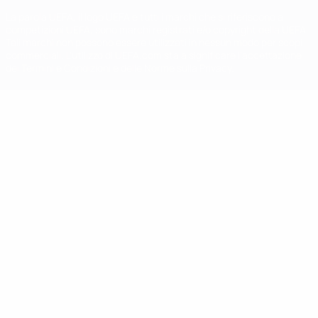
La parola UEFA, il logo UEFA e tutti i marchi che si riferiscono a
competizioni UEFA, sono marchi registrati e/o copyright della UEFA.
Tali marchi non possono essere utilizzati in nessun modo per scopi
commerciali. L'utilizzo di UEFA.com sta a significare l'accettazione
dei Termini e Condizioni e delle Norme sulla Privacy.