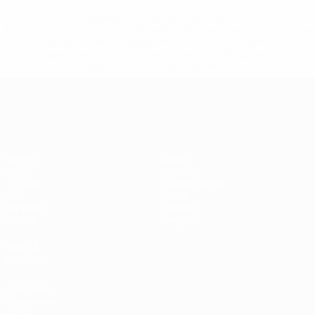
* Sospesa fino a nuovo avviso. <a
href='https://it.uefa.com/insideuefa/mediaservices/media
148df62d7eb6-64dbbd01b1cf-1000--fifa-uefa-
sospendono-nazionali-e-club-russi-da-tutte-le-
competi/'>Altre informazioni</a>
UEFA Women's EURO
Partite
Giochi
Gironi
Biglietti
UEFA.tv
Guida Evento
Stat.
Storia
Squadre
Dettagli
Notizie
Negozio
VISITA
ANCHE
UEFA.com
Fondazione
UEFA