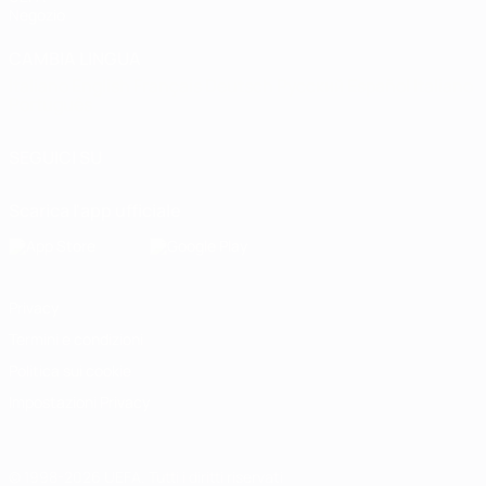
Negozio
CAMBIA LINGUA
Italiano
English
Français
Deutsch
Русский
Español
Italiano
Português
SEGUICI SU
Scarica l'app ufficiale
Privacy
Termini e condizioni
Politica sui cookie
Impostazioni Privacy
© 1998-2026 UEFA. Tutti i diritti riservati