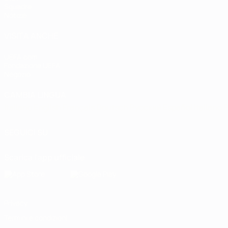
Squadre
Notizie
VISITA ANCHE
UEFA.com
Fondazione UEFA
Negozio
CAMBIA LINGUA
Italiano
English
Français
Deutsch
Русский
Español
Italiano
P
SEGUICI SU
Scarica l'app ufficiale
Privacy
Termini e condizioni