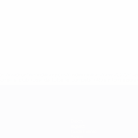
efa.com/insideuefa/mediaservices/mediareleases/news/0272-
ionali-e-club-russi-da-tutte-le-competi/'>Altre informazioni
Giochi
Biglietti
Guida Evento
Storia