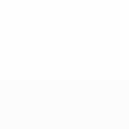
148df62d7eb6-64dbbd01b1cf-1000--fifa-uefa-sospendono-
</a>