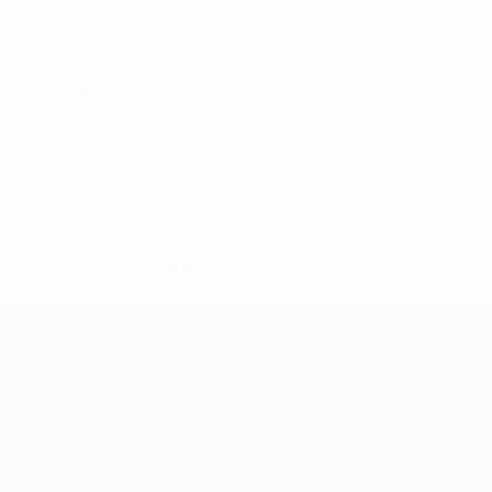
16 luglio 2024
* Sospesa fino a nuovo avviso. <a href='https://it.u
naz
UEFA Women's EURO
Partite
Gironi
UEFA.tv
Stat.