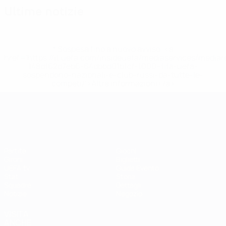
Ultime notizie
* Sospesa fino a nuovo avviso. <a
href='https://it.uefa.com/insideuefa/mediaservices/media
148df62d7eb6-64dbbd01b1cf-1000--fifa-uefa-
sospendono-nazionali-e-club-russi-da-tutte-le-
competi/'>Altre informazioni</a>
UEFA Women's EURO
Partite
Giochi
Gironi
Biglietti
UEFA.tv
Guida Evento
Stat.
Storia
Squadre
Dettagli
Notizie
Negozio
VISITA
ANCHE