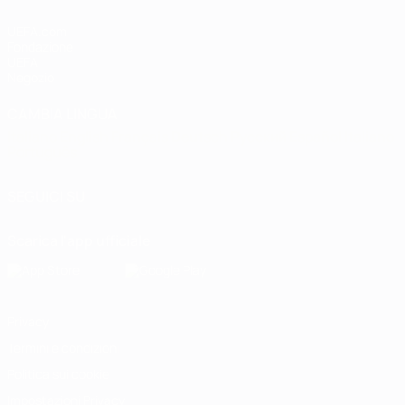
UEFA.com
Fondazione
UEFA
Negozio
CAMBIA LINGUA
Italiano
English
Français
Deutsch
Русский
Español
Italiano
Português
SEGUICI SU
Scarica l'app ufficiale
Privacy
Termini e condizioni
Politica sui cookie
Impostazioni Privacy