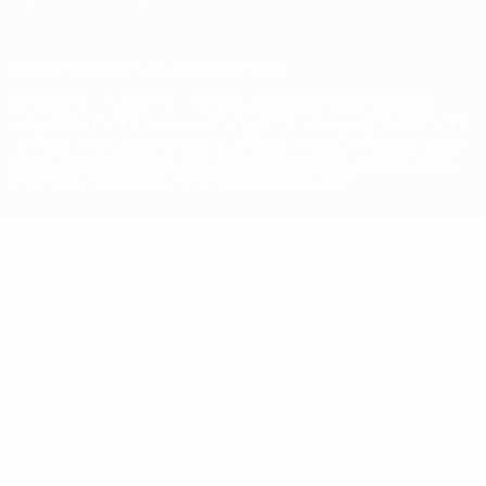
© 1998-2026 UEFA. Tutti i diritti riservati
La parola UEFA, il logo UEFA e tutti i marchi che si riferiscono a
competizioni UEFA, sono marchi registrati e/o copyright della UEFA.
Tali marchi non possono essere utilizzati in nessun modo per scopi
commerciali. L'utilizzo di UEFA.com sta a significare l'accettazione
dei Termini e Condizioni e delle Norme sulla Privacy.