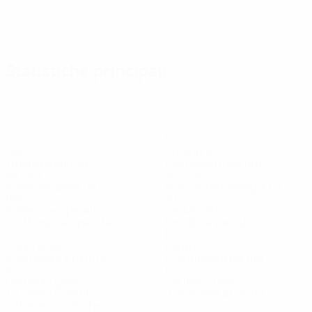
Statistiche principali
4
5
Gol
Gol subiti
1 media a partita
1,25 media a partita
48,25%
78,25%
Possesso palla (%)
Precisione passaggi (%)
163
20
Palloni recuperati
Tackle vinti
40,75 media a partita
5 media a partita
1
11
Clean sheet
Parate
0,25 media a partita
2,75 media a partita
6
1
Cartellini gialli
Cartellini rossi
1,5 media a partita
0,25 media a partita
Tutte le statistiche