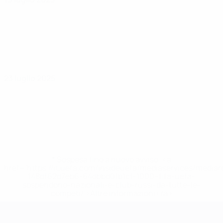
23 luglio 2025
* Sospesa fino a nuovo avviso. <a
href='https://it.uefa.com/insideuefa/mediaservices/media
148df62d7eb6-64dbbd01b1cf-1000--fifa-uefa-
sospendono-nazionali-e-club-russi-da-tutte-le-
competi/'>Altre informazioni</a>
UEFA Women's EURO