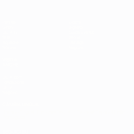
Partite
Giochi
Gironi
Biglietti
UEFA.tv
Guida Evento
Stat.
Storia
Squadre
Dettagli
Notizie
Negozio
VISITA
ANCHE
UEFA.com
Fondazione
UEFA
Negozio
CAMBIA LINGUA
Italiano
English
Français
Deutsch
Русский
Español
Italiano
Português
SEGUICI SU