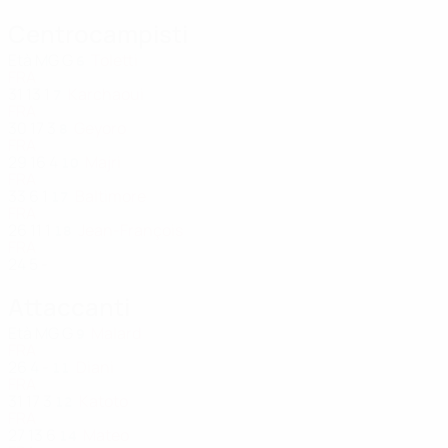
Centrocampisti
Età
MG
G
Toletti
6
FRA
31
13
1
Karchaoui
7
FRA
30
17
3
Geyoro
8
FRA
29
16
4
Majri
10
FRA
33
6
1
Baltimore
17
FRA
26
11
1
Jean-François
18
FRA
24
5
-
Attaccanti
Età
MG
G
Malard
9
FRA
26
4
-
Diani
11
FRA
31
17
3
Katoto
12
FRA
27
13
6
Mateo
14