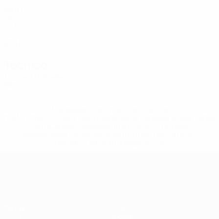
FRA
28
8
1
Gago
15
FRA
27
1
-
D. Cascarino
20
FRA
29
11
2
Tecnico
Laurent Bonadei
FRA
* Sospesa fino a nuovo avviso. <a
href='https://it.uefa.com/insideuefa/mediaservices/media
148df62d7eb6-64dbbd01b1cf-1000--fifa-uefa-
sospendono-nazionali-e-club-russi-da-tutte-le-
competi/'>Altre informazioni</a>
UEFA Women's EURO
Partite
Giochi
Gironi
Biglietti