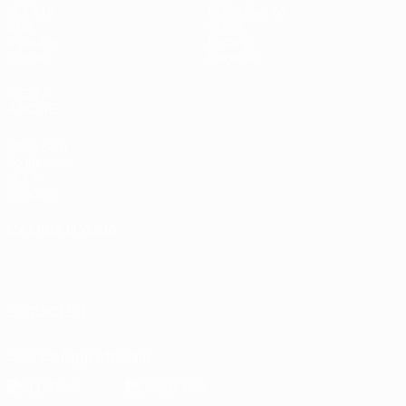
UEFA.tv
Guida Evento
Stat.
Storia
Squadre
Dettagli
Notizie
Negozio
VISITA
ANCHE
UEFA.com
Fondazione
UEFA
Negozio
CAMBIA LINGUA
Italiano
English
Français
Deutsch
Русский
Español
Italiano
Português
SEGUICI SU
Scarica l'app ufficiale