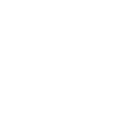
FRA
26
-
-
Peyraud-Magnin
16
FRA
34
12
12
Picaud
21
FRA
28
5
4
Difensori
Età
MG
G
Lakrar
2
FRA
26
12
-
Samoura
3
FRA
22
3
-
Sombath
4
FRA
22
4
-
De Almeida
5
FRA
28
14
1
Bacha
13
FRA
25
15
1
Mbock Bathy
19
FRA
31
11
-
N'Dongala
22
FRA
21
4
-
Bogaert
23
FRA
22
2
-