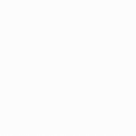
chi non possono essere utilizzati in nessun modo per scopi commerciali.