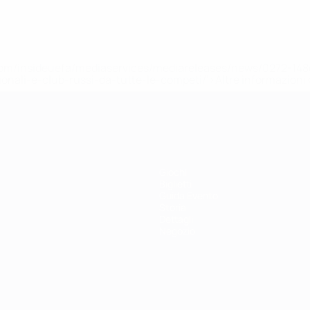
efa.com/insideuefa/mediaservices/mediareleases/news/0272-
ionali-e-club-russi-da-tutte-le-competi/'>Altre informazioni
Giochi
Biglietti
Guida Evento
Storia
Dettagli
Negozio