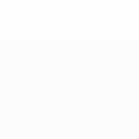
Situazione disciplinare
* Sospesa fino a nuovo avviso. <a href='https://it.u
naz
UEFA Women's EURO
Partite
Gironi
UEFA.tv
Stat.
Squadre
Notizie
VISITA ANCHE
UEFA.com
Fondazione UEFA