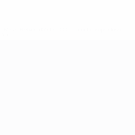
148df62d7eb6-64dbbd01b1cf-1000--fifa-uefa-sospendono-
</a>