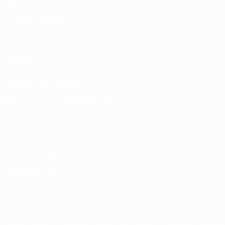
Negozio
CAMBIA LINGUA
Italiano
English
Français
Deutsch
Русский
Español
Italiano
P
SEGUICI SU
Scarica l'app ufficiale
Privacy
Termini e condizioni
Politica sui cookie
Impostazioni Privacy
© 1998-2026 UEFA. Tutti i diritti riservati
La parola UEFA, il logo UEFA e tutti i marchi che si riferiscono a com