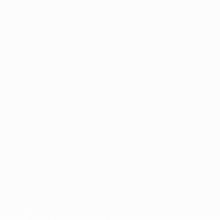
ortuguês
petizioni UEFA, sono marchi registrati e/o copyright della UEFA. Tali mar