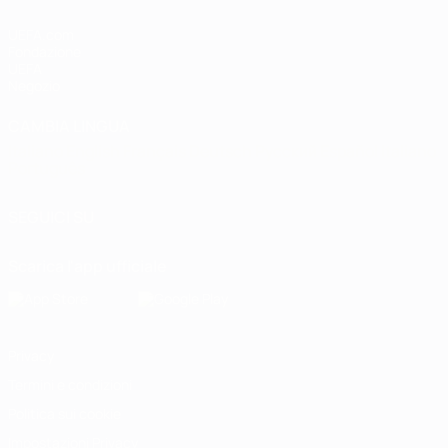
UEFA.com
Fondazione
UEFA
Negozio
CAMBIA LINGUA
Italiano
English
Français
Deutsch
Русский
Español
Italiano
Português
SEGUICI SU
Scarica l'app ufficiale
Privacy
Termini e condizioni
Politica sui cookie
Impostazioni Privacy