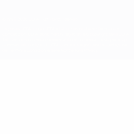
© 1998-2026 UEFA. Tutti i diritti riservati
La parola UEFA, il logo UEFA e tutti i marchi che si riferiscono a
competizioni UEFA, sono marchi registrati e/o copyright della UEFA.
Tali marchi non possono essere utilizzati in nessun modo per scopi
commerciali. L'utilizzo di UEFA.com sta a significare l'accettazione
dei Termini e Condizioni e delle Norme sulla Privacy.