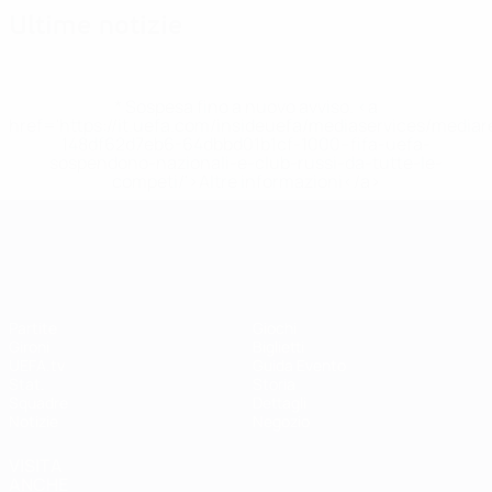
Ultime notizie
* Sospesa fino a nuovo avviso. <a
href='https://it.uefa.com/insideuefa/mediaservices/media
148df62d7eb6-64dbbd01b1cf-1000--fifa-uefa-
sospendono-nazionali-e-club-russi-da-tutte-le-
competi/'>Altre informazioni</a>
UEFA Women's EURO
Partite
Giochi
Gironi
Biglietti
UEFA.tv
Guida Evento
Stat.
Storia
Squadre
Dettagli
Notizie
Negozio
VISITA
ANCHE