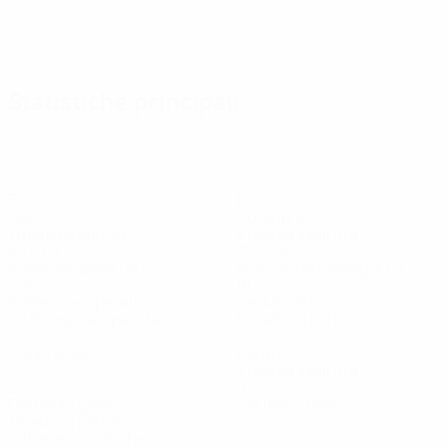
Statistiche principali
3
6
Gol
Gol subiti
1 media a partita
2 media a partita
42,67%
72,34%
Possesso palla (%)
Precisione passaggi (%)
128
18
Palloni recuperati
Tackle vinti
42,67 media a partita
6 media a partita
0
9
Clean sheet
Parate
3 media a partita
3
0
Cartellini gialli
Cartellini rossi
1 media a partita
Tutte le statistiche