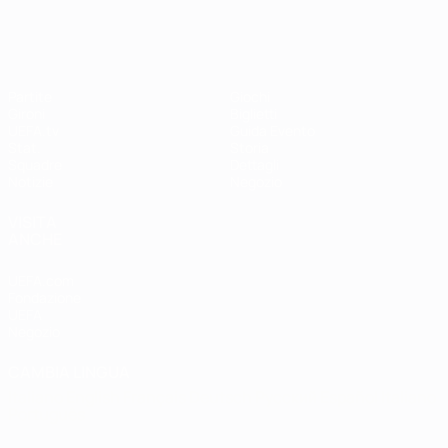
Partite
Giochi
Gironi
Biglietti
UEFA.tv
Guida Evento
Stat.
Storia
Squadre
Dettagli
Notizie
Negozio
VISITA
ANCHE
UEFA.com
Fondazione
UEFA
Negozio
CAMBIA LINGUA
Italiano
English
Français
Deutsch
Русский
Español
Italiano
Português