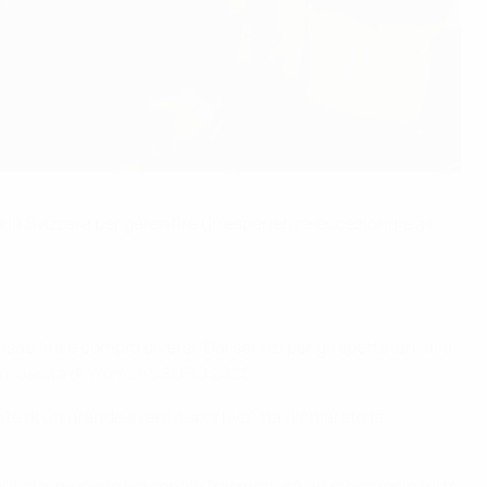
ta la Svizzera per garantire un'esperienza eccezionale a i
bilità e compiti diversi. Dai servizi per gli spettatori, alla
 riuscita di
Women's EURO 2025
.
te di un grande evento sportivo", ha dichiarato la
le. Questo impegno personale trasmetterà un messaggio forte