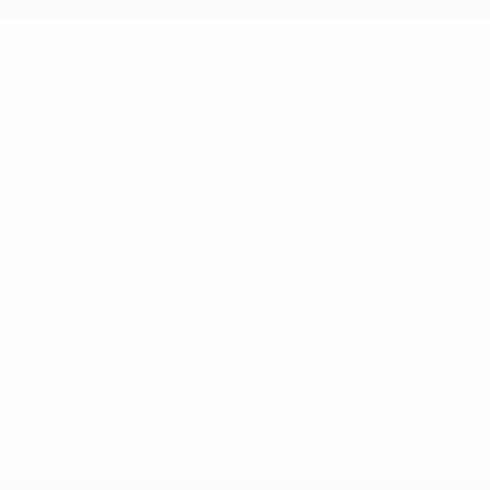
o nell'ottobre 2024, aveva come obiettivo il reclutamento di 
no arrivate da persone di 133 nazionalità, tra cui il 54% di do
e rappresentano 73 nazionalità diverse e hanno un'età compresa t
 binarie. In particolare, l'83% dei 2.500 volontari partecipa p
re nuove persone e perché voglio sostenere il calcio femminil
.