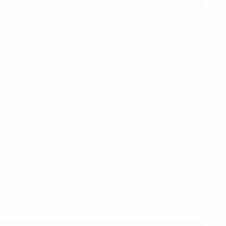
almeno 5.000 persone, e ha avuto una forte attenzione alla
nne.
ra i 18 e gli 82 anni. Il gruppo finale è composto per il
er la prima volta a un evento UEFA.
e. Non vedo l'ora di partecipare a ogni singola