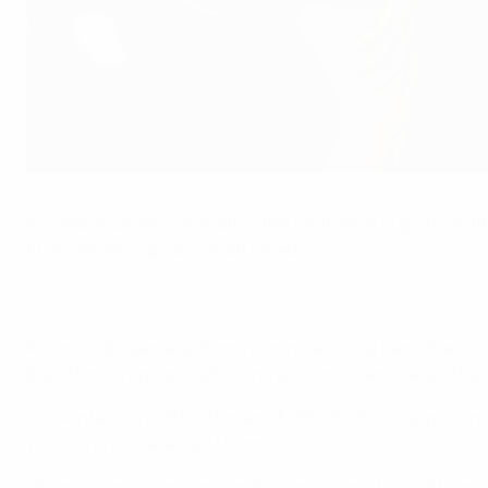
La volontaria Melanie a UEFA Women's EURO 2025
UEFA via Getty Images
In collaborazione con le otto città ospitanti e lo sponsor uf
tifosi, semplici appassionati e media.
Riconoscibili per le uniformi azzurre e viola e pieni di entus
biglietteria e agli accrediti, sino alle zone riservate ai tifo
"Il volontariato a UEFA Women's EURO 2025 è un'opportunità 
volontaria svizzera Kai (45 anni).
"Ritengo particolarmente gratificante contribuire attivame