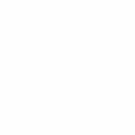
La volontaria Kai (all'estrema destra) a Women's EURO 2025
Un gruppo eterogeneo di volontari
Il programma di volontariato di Women's EURO 2025, lanciat
diversità e all'inclusione.
La risposta è stata travolgente. Quasi 12.000 candidature so
Da questo gruppo sono stati selezionati 2.500 volontari, ch
55% da donne, per il 44% da uomini e per l'1% da persone non
"Mi sono candidata come volontaria perché mi piace conosce
missione perché mi piace molto far parte di questo viaggio"