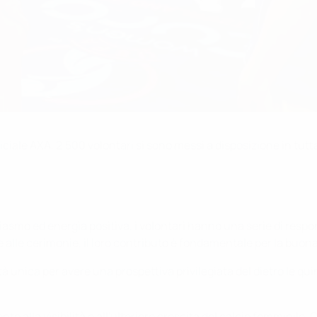
ficiale AXA, 2.500 volontari si sono messi a disposizione in tut
iasmo ed energia positiva, i volontari hanno una serie di responsa
si e alle cerimonie, il loro contributo è fondamentale per la buona
unica per avere una prospettiva privilegiata del dietro le quin
nte alla visibilità e all'ulteriore crescita del calcio femmini