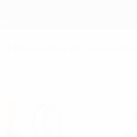
Passa
al
contenuto
Nations League &amp; Women's EURO
principale
Risultati e statistiche live
UEFA Women's EURO
L'importanza dei volontar
venerdì 11 luglio 2025
Dietro ogni esultanza, ogni gol e ogni moment
un ambiente accogliente per tutti.