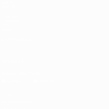
VISITA
ANCHE
UEFA.com
Fondazione
UEFA
Negozio
CAMBIA LINGUA
Italiano
English
Français
Deutsch
Русский
Español
Italiano
Português
SEGUICI SU
Scarica l'app ufficiale
Privacy
Termini e condizioni