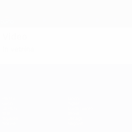
Passa
al
contenuto
Nations League &amp; Women's EURO
Scarica
principale
Risultati e statistiche live
UEFA Women's EURO
Video
In vetrina
UEFA Women's EURO
Partite
Giochi
Gironi
Biglietti
UEFA.tv
Guida Evento
Stat.
Storia
Squadre
Dettagli
Notizie
Negozio