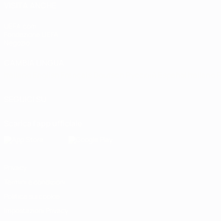
VISITA ANCHE
UEFA.com
Fondazione UEFA
Negozio
CAMBIA LINGUA
Italiano
English
Français
Deutsch
Русский
Español
Italiano
P
SEGUICI SU
Scarica l'app ufficiale
Privacy
Termini e condizioni
Politica sui cookie
Impostazioni Privacy