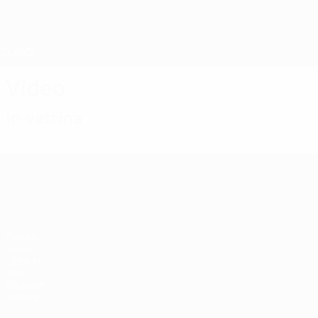
Passa
al
contenuto
Nations League &amp; Women's EURO
principale
Risultati e statistiche live
UEFA Women's EURO
Video
In vetrina
UEFA Women's EURO
Partite
Gironi
UEFA.tv
Stat.
Squadre
Notizie