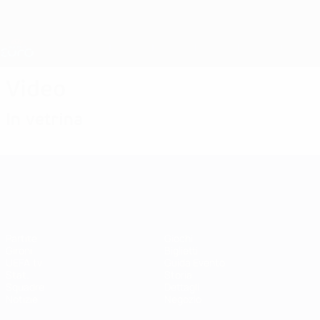
Passa
al
contenuto
Nations League &amp; Women's EURO
Scarica
principale
Risultati e statistiche live
UEFA Women's EURO
Video
In vetrina
UEFA Women's EURO
Partite
Giochi
Gironi
Biglietti
UEFA.tv
Guida Evento
Stat.
Storia
Squadre
Dettagli
Notizie
Negozio