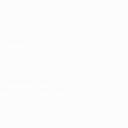
VISITA
ANCHE
UEFA.com
Fondazione
UEFA
Negozio
CAMBIA LINGUA
Italiano
English
Français
Deutsch
Русский
Español
Italiano
Português
SEGUICI SU
Scarica l'app ufficiale
Privacy
Termini e condizioni