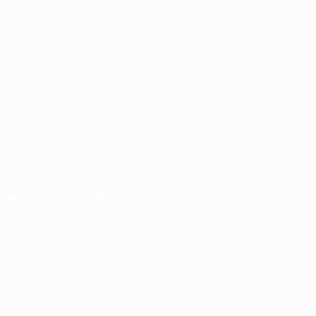
VISITA ANCHE
UEFA.com
Fondazione UEFA
Negozio
CAMBIA LINGUA
Italiano
English
Français
Deutsch
Русский
Español
Italiano
P
SEGUICI SU
Scarica l'app ufficiale
Privacy
Termini e condizioni
Politica sui cookie
Impostazioni Privacy