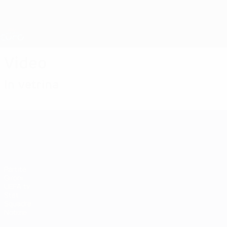
Passa
al
contenuto
Nations League &amp; Women's EURO
principale
Risultati e statistiche live
UEFA Women's EURO
Video
In vetrina
UEFA Women's EURO
Partite
Gironi
UEFA.tv
Stat.
Squadre
Notizie