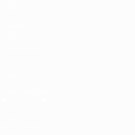
VISITA
ANCHE
UEFA.com
Fondazione
UEFA
Negozio
CAMBIA LINGUA
Italiano
English
Français
Deutsch
Русский
Español
Italiano
Português
SEGUICI SU
Scarica l'app ufficiale
Privacy
Termini e condizioni