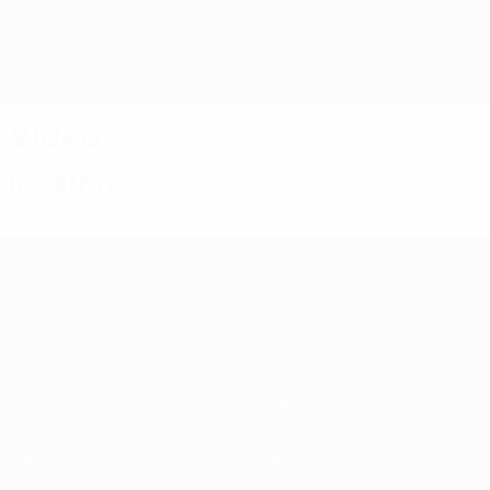
Passa
al
contenuto
Nations League &amp; Women's EURO
Scarica
principale
Risultati e statistiche live
UEFA Women's EURO
Video
In vetrina
UEFA Women's EURO
Partite
Giochi
Gironi
Biglietti
UEFA.tv
Guida Evento
Stat.
Storia
Squadre
Dettagli
Notizie
Negozio