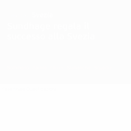
Svezia
VINCITORE
Sundhage regala il
successo alla Svezia
Sommario
Partite
Gironi
Statistiche
Squadre
Fase finale
Qualificazioni