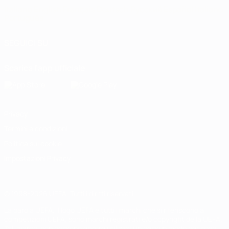
Italiano
English
Français
Deutsch
Русский
Español
Italiano
Português
SEGUICI SU
Scarica l'app ufficiale
Privacy
Termini e condizioni
Politica sui cookie
Impostazioni Privacy
© 1998-2026 UEFA. Tutti i diritti riservati
La parola UEFA, il logo UEFA e tutti i marchi che si riferiscono a
competizioni UEFA, sono marchi registrati e/o copyright della UEFA.
Tali marchi non possono essere utilizzati in nessun modo per scopi