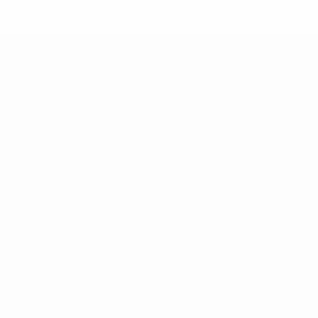
UEFA Women's EURO
Partite
Giochi
Gironi
Biglietti
UEFA.tv
Guida Evento
Stat.
Storia
Squadre
Dettagli
Notizie
Negozio
VISITA
ANCHE
UEFA.com
Fondazione
UEFA
Negozio
CAMBIA LINGUA