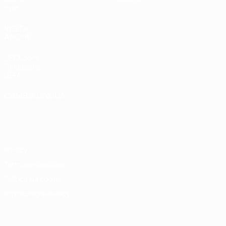
Stat.
VISITA
ANCHE
UEFA.com
Fondazione
UEFA
CAMBIA LINGUA
Italiano
English
Français
Deutsch
Русский
Español
Italiano
Português
Privacy
Termini e condizioni
Politica sui cookie
Impostazioni Privacy