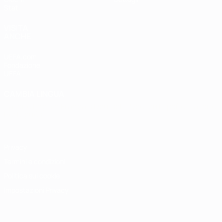
Stat.
VISITA
ANCHE
UEFA.com
Fondazione
UEFA
CAMBIA LINGUA
Italiano
English
Français
Deutsch
Русский
Español
Italiano
Português
Privacy
Termini e condizioni
Politica sui cookie
Impostazioni Privacy