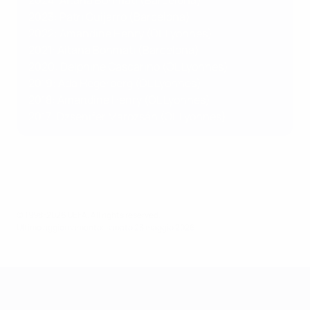
2024: Aitana Bonmatí (Barcelona)
2023: Patri Guijarro (Barcelona)
2022: Amandine Henry (OL Lyonnes)
2021: Aitana Bonmati (Barcelona)
2020: Delphine Cascarino (OL Lyonnes)
2019: Ada Hegerberg (OL Lyonnes)
2018: Amandine Henry (OL Lyonnes)
2017: Dzsenifer Marozsán (OL Lyonnes)
© 1998-2026 UEFA. All rights reserved.
Ultimo aggiornamento: sabato 23 maggio 2026
UEFA Women's Champions League