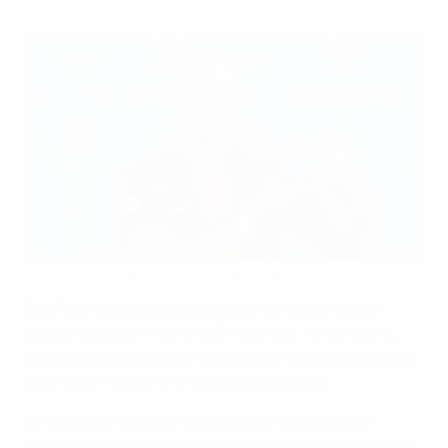
Ewa Pajor con il premio Player of the Match a Oslo
UEFA via Getty Images
Ewa Pajor del Barcellona è stata nominata miglior
giocatrice della
finale di UEFA Women's Champions
League
2026 dopo aver realizzato una doppietta nella
vittoria per 4-0 contro l'OL Lyonnes a Oslo.
La nazionale polacca ha segnato il suo decimo e
undicesimo gol stagionale, portando la sua squadra in