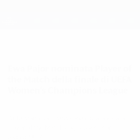
Passa
al
contenuto
UEFA Women's Champions League
Scarica
principale
Risultati e statistiche live
UEFA Women's Champions League
Ewa Pajor nominata Player of
the Match della finale di UEFA
Women's Champions League
sabato 23 maggio 2026
L'attaccante del Barcelona è stata votata
Player of the Match dagli osservatori
tecnici UEFA.