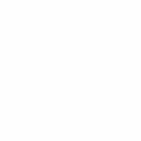
vantaggio, e servito l'assist per Salma Paralluelo in
occasione del quarto gol del Barça.
Cronaca della partita: Barcelona - OL Lyonnes 4-0
Gli osservatori tecnici UEFA hanno commentato: "Due
gol e un impatto decisivo sulla partita. In occasione del
primo, ha sfoggiato un primo tocco e una conclusione
di alta qualità, poi ha partecipato alla manovra di
costruzione del raddoppio che ha firmato
personalmente. Sempre pericolosa grazie al suo senso
della posizione, ha anche dimostrato di saper sfruttare
le sue occasioni con pazienza".
Player of the Match finali precedenti
2025: Stina Blackstenius (Arsenal)