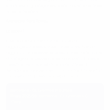
e undicesimo gol stagionale) e alla doppietta nel finale
di Salma Paralleulo.
Allenatore: Pere Romeu
Lo sapevi?
Il Barcelona ha infranto un record dell'OL,
raggiungendo la sesta finale consecutiva. Avendo
raggiunto complessivamente sette finali (nelle ultime
otto stagioni) si piazzano al secondo posto di questa
classifica, dietro solo all'OL, a quota 12 finali. Il
Barcellona è ora a pari merito con l'Eintracht Frankfurt
con quattro titoli, dietro solo all'OL con otto.
Barcelona - OL Lyonnes in Europa
Finale 2025/26
: Barcelona - OL Lyonnes 4-0
(Oslo)