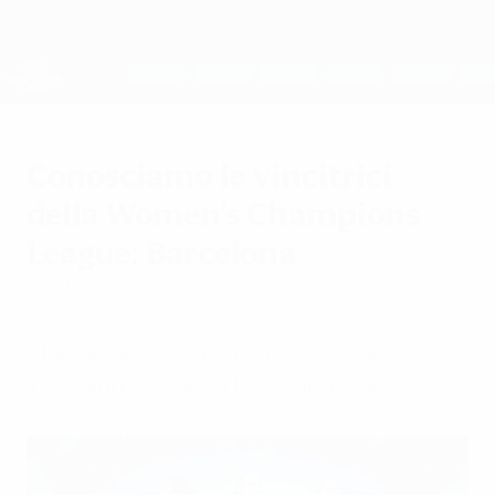
Passa
al
contenuto
UEFA Women's Champions League
Scarica
principale
Risultati e statistiche live
UEFA Women's Champions League
Conosciamo le vincitrici
della Women's Champions
League: Barcelona
sabato 23 maggio 2026
Il Barcellona si è aggiudicato il quarto titolo
in sei anni battendo l'OL Lyonnes a Oslo.