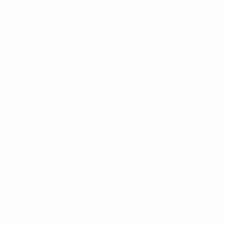
gol è stato identico a quello ottenuto contro il Chelsea
nella finale del 2021.
Barcelona (Spagna)
Fase campionato: 1° posto
7-1 c contro Bayern München
4-0 t contro Roma
3-0 c contro OH Leuven
1-1 t contro Chelsea
3-1 c contro Benfica
2-0 t contro Paris FC
Quarti di finale
12-2tot. contro Real Madrid (6-2 t, 6-0 c)