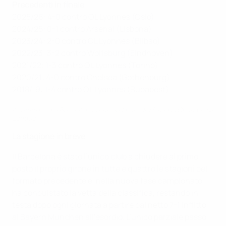
Precedenti in finale
2025/26: 4-0 contro OL Lyonnes (Oslo)
2024/25: 0-1 contro Arsenal (Lisbona)
2023/24: 2-0 contro OL Lyonnes (Bilbao)
2022/23: 3-2 contro Wolfsburg (Eindhoven)
2021/22: 1-3 contro OL Lyonnes (Torino)
2020/21: 4-0 contro Chelsea (Gothenburg)
2018/19: 1-4 contro OL Lyonnes (Budapest)
Il cammino del Barcellona verso la finale di Women's Champions
League
La stagione in breve
Il Barcelona è stato l’unico club a chiudere al primo
posto il proprio girone in tutte e quattro le stagioni del
formato precedente e, nella nuova fase campionato,
ha conquistato la vetta della classifica, restando in
testa dopo ogni giornata a partire dal netto 7-1 inflitto
al Bayern München all’esordio. L’unico parziale passo