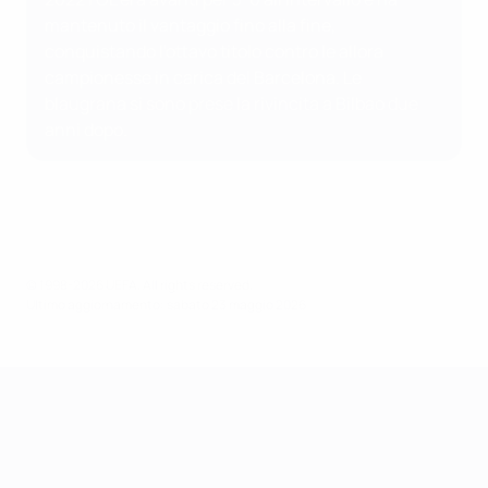
mantenuto il vantaggio fino alla fine,
conquistando l'ottavo titolo contro le allora
campionesse in carica del Barcelona. Le
blaugrana si sono prese la rivincita a Bilbao due
anni dopo.
© 1998-2026 UEFA. All rights reserved.
Ultimo aggiornamento: sabato 23 maggio 2026
UEFA Women's Champions League