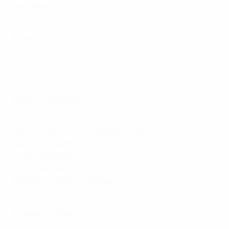
Semifinale
5-3tot. contro Bayern München (1-1 t, 4-2 c)
Finale
4-0 contro OL Lyonnes (Oslo)
Highlights finale Women's Champions League: Barcelona - OL
Lyonnes 4-0
Miglior marcatrice
: Ewa Pajor 11 (capocannoiere di
questa edizione)
Ranking UEFA (alla fine del 2024/25)
: 1
Come si è qualificato
: campione di Spagna
Scorsa stagione
: secondo posto
Titoli nazionali
: 11 x Campionato, 12 x Coppa nazionale
Migliore risultato in Europa
: Campione x 3 (2020/21,
2022/23, 2023/24)
Bilancio in finale
: V4 S3