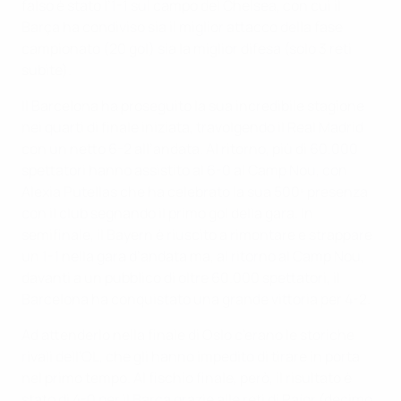
falso è stato l’1-1 sul campo del Chelsea, con cui il
Barça ha condiviso sia il miglior attacco della fase
campionato (20 gol) sia la miglior difesa (solo 3 reti
subite).
Il Barcelona ha proseguito la sua incredibile stagione
nei quarti di finale iniziata, travolgendo il Real Madrid
con un netto 6-2 all’andata. Al ritorno, più di 60.000
spettatori hanno assistito al 6-0 al Camp Nou, con
Alexia Putellas che ha celebrato la sua 500ª presenza
con il club segnando il primo gol della gara. In
semifinale, il Bayern è riuscito a rimontare e strappare
un 1-1 nella gara d’andata ma, al ritorno al Camp Nou,
davanti a un pubblico di oltre 60.000 spettatori, il
Barcelona ha conquistato una grande vittoria per 4-2.
Ad attenderlo nella finale di Oslo c'erano le storiche
rivali dell'OL, che gli hanno impedito di tirare in porta
nel primo tempo. Al fischio finale, però, il risultato è
stato di 4-0 per il Barça grazie alle reti di Pajor (decimo