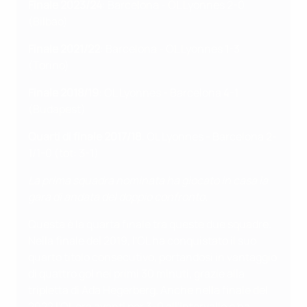
Finale 2023/24
: Barcelona - OL Lyonnes 2-0
(Bilbao)
Finale 2021/22
: Barcelona - OL Lyonnes 1-3
(Torino)
Finale 2018/19
: OL Lyonnes - Barcelona 4-1
(Budapest)
Quarti di finale 2017/18
: OL Lyonnes - Barcelona 2-
1/1-0 (tot: 3-1)
La prima squadra nominata ha giocato in casa la
gara di andata del doppio confronto.
Questa è la quarta finale tra queste due squadre.
Nella finale del 2019, l'OL ha conquistato il suo
quarto titolo consecutivo, portandosi in vantaggio
di quattro gol nei primi 30 minuti, grazie alla
tripletta di Ada Hegerberg. Anche nella finale del
2022 l'OL era avanti per 3-0 all'intervallo e ha