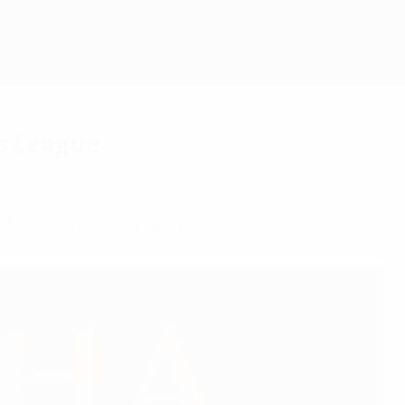
Scarica
s League
lla UEFA Women's Champions League.