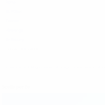
Roma
St. Pölten
Twente
Vålerenga
Wolfsburg
Conosci le squadre
© 1998-2026 UEFA. All rights reserved.
Ultimo aggiornamento: venerdì 3 ottob
Scelti per te