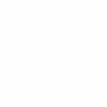
Bayern München
Benfica
Chelsea
Juventus
Manchester United
Oslo ospiterà la finale
OH Leuven
OL Lyonnes
Paris FC
Paris Saint-Germain
Real Madrid