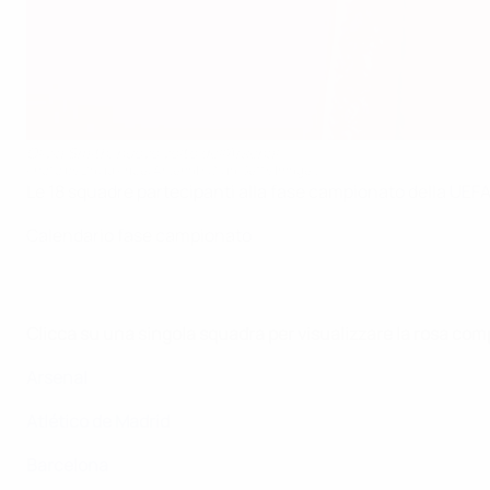
Olivia Smith, nuovo volto dell'Arsenal
Photo by David Price/Arsenal FC via Getty Images
Le 18 squadre partecipanti alla fase campionato della UEF
Calendario fase campionato
Clicca su una singola squadra per visualizzare la rosa com
Arsenal
Atlético de Madrid
Barcelona