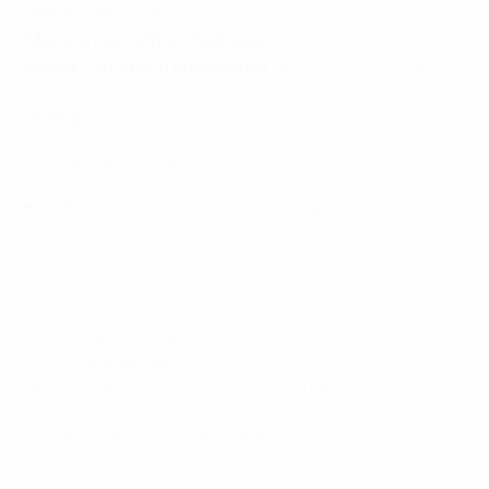
Semifinale
: Bayern Monaco 5-3comp.
Migliore marcatrice stagionale
: Fran Kirby (6)
Miglior risultato in precedenza
: semifinali (2017/18,
2018/19)
2019/20
: non ha partecipato
Le finaliste: Chelsea
Il Chelsea è la seconda finalista inglese dopo
l'Arsenal nel 2007.
Ultime sei partite: VVVSPV
Ultima partita: Chelsea - Reading 5-0, 09/05
Situazione attuale:
vincitrice Women's Super League
,
ottavi di FA Women's Cup, vincitrice FA WSL Cup
Le migliori giocatrici del Chelsea