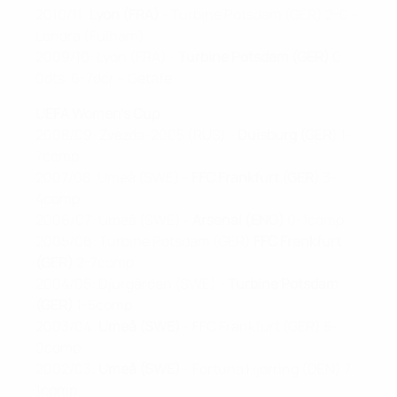
2010/11:
Lyon (FRA)
- Turbine Potsdam (GER) 2-0 –
Londra (Fulham)
2009/10: Lyon (FRA) -
Turbine Potsdam (GER)
0-
0dts, 6-7dcr – Getafe
UEFA Women's Cup
2008/09: Zvezda-2005 (RUS) -
Duisburg (GER
) 1-
7comp.
2007/08: Umeå (SWE) -
FFC Frankfurt (GER)
3-
4comp.
2006/07: Umeå (SWE) -
Arsenal (ENG)
0-1comp.
2005/06: Turbine Potsdam (GER)
FFC Frankfurt
(GER)
2-7comp.
2004/05: Djurgården (SWE) -
Turbine Potsdam
(GER)
1-5comp.
2003/04:
Umeå (SWE)
- FFC Frankfurt (GER) 8-
0comp.
2002/03:
Umeå (SWE)
- Fortuna Hjørring (DEN) 7-
1comp.