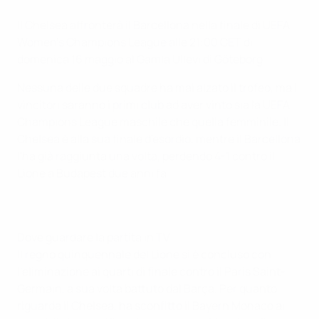
Il Chelsea affronterà il Barcellona nella finale di UEFA
Women's Champions League alle 21:00 CET di
domenica 16 maggio al Gamla Ullevi di Göteborg.
Nessuna delle due squadre ha mai alzato il trofeo, ma i
vincitori saranno i primi club ad aver vinto sia la UEFA
Champions League maschile che quella femminile. Il
Chelsea è alla sua finale d'esordio, mentre il Barcellona
l'ha già raggiunta una volta, perdendo 4-1 contro il
Lione a Budapest due anni fa.
Dove guardare la partita in TV
Il regno quinquennale del Lione si è concluso con
l'eliminazione ai quarti di finale contro il Paris Saint-
Germain, a sua volta battuto dal Barça. Per quanto
riguarda il Chelsea, ha sconfitto il Bayern Monaco ai