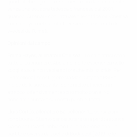
quarti, il che significa che questa sarà la prima finale
senza una squadra tedesca o francese dal 2007,
quando l'Arsenal - con l'attuale allenatrice del Chelsea
Emma Hayes nel suo staff tecnico - ha sconfitto le
svedesi dell'Umeå.
Opinioni dal campo
Emma Hayes, allenatore Chelsea
: "Le calciatrici sono
tutte di buonumore. Abbiamo molta esperienza nello
spogliatoio e non vediamo l'ora che inizi la sfida. Per il
[Barcellona] sconfiggere sia Man. City che PSG è
indice delle sue qualità. Sono molto efficienti in
attacco, difensivamente sono molto brave, Noi
dobbiamo puntare sui nostri punti di forza.
Lluís Cortés, allenatore Barcellona
: “Le sensazioni
sono buone. Stiamo per disputare una partita storica,
siamo entusiasti, abbiamo fiducia e ambizione. La
partita è diversa da quella di Budapest [2019] e le