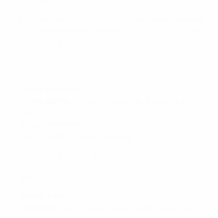
Il Barcellona è stato la prima finalista spagnola nel
2019 e potrebbe diventare la vincitrice di un quinto
paese dopo Germania, Svezia, Inghilterra e
Francia.
Ultime sei partite
: VVVVPV
Ultima partita
: Granadilla Tenerife - Barcellona 0-1,
09/05
Situazione attuale
:
vincitrice Primera División
,
semifinalista di Coppa della Regina
Le migliori giocatrici del Barcellona
Arbitri
Arbitro
: Riem Hussein (Germania)
Assistenti
: Katrin Rafalski (Germania), Sara Telek