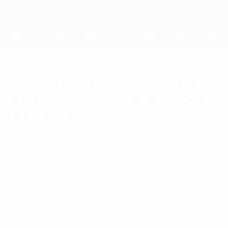
Passa
al
contenuto
UEFA Women's Champions League
Scarica
principale
Risultati e statistiche live
UEFA Women's Champions League
Anteprima finale Women's
Champions League: Chelsea -
Barcellona
sabato 15 maggio 2021
Un nome nuovo verrà inciso sul trofeo
quest'anno, con Chelsea e Barcellona che
si sfideranno in finale il 16 maggio a
Göteborg.