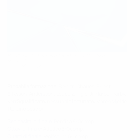
Pernille Harder festeggia il quarto gol del Chelsea in
semifinale
AFP via Getty Images
Probabile formazione:
Berger; Charles, Bright,
Eriksson, Andersson; Leupolz, Ingle, Ji; Harder; Kirby,
Kerr
Squalificate:
nessuna
Infortunate:
Maren Mjelde
(terzino destro)
Sedicesimi di finale
: Benfica 8-0comp.
Ottavi di finale
: Atlético 3-0comp.
Quarti di finale
: Wolfsburg 5-1comp.