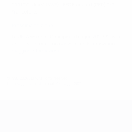
2001/02: Umeå (SWE) -
FFC Frankfurt (GER)
0-2 –
Francoforte
Prossima edizione
La UEFA Women's Champions League 2021/22 avrà
un nuovo format e un nuovo modello finanziario:
maggiori informazioni
.
© 1998-2026 UEFA. All rights reserved.
Ultimo aggiornamento: sabato 15 maggio 2021
UEFA Women's Champions League