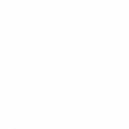
(Austria)
Quarto arbitro
: Katalin Kulcsár (Ungheria)
VAR
: Bastian Dankert (Germania)
Assistente VAR
: Christian Dingert (Germania)
Assistente di riserva
: Julia Magnusson (Svezia)
Göteborg 2021
Göteborg 2021
Sede
:
Gamla Ullevi
Non verranno messi in vendita biglietti per la finale al
Gamla Ullevi stadium
A causa delle attuali restrizioni adottate dalle
autorità locali in Svezia, la finale di UEFA Women's
Champions League si giocherà a porte chiuse e
quindi non ci saranno biglietti messi in vendita.
Le finali passate