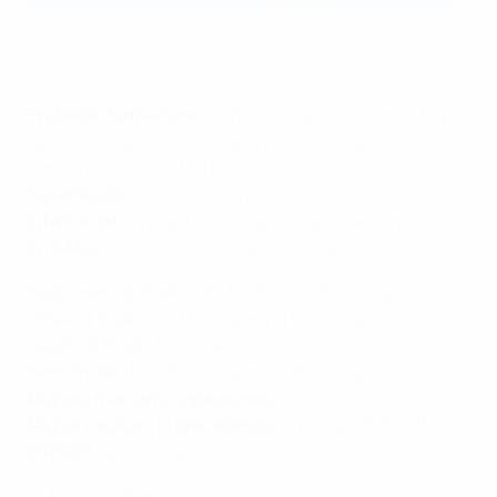
Il Barcellona festeggia l'approdo in finale
Getty Images
Probabile formazione:
Paños; Torrejón, Guijarro, Mapi
León, Ouahabi; Losada, Hamraoui, Putellas; Graham
Hansen, Hermoso, Martens
Squalificate:
Andrea Pereira (difensore)
Infortunate:
Andrea Falcón (attaccante/esterno)
In dubbio:
Alexia Putellas (centrocampista)
Sedicesimi di finale
: PSV Eindhoven 8-2comp.
Ottavi di finale
: Fortuna Hjørring 9-0comp.
Quarti di finale
: Manchester City 4-2comp.
Semifinale
: Paris Saint-Germain 3-2comp.
Migliore marcatrice stagionale
: Jenni Hermoso (6)
Miglior risultato in precedenza
: finalista (2018/19)
2019/20
: semifinale
Le finaliste: Barcellona