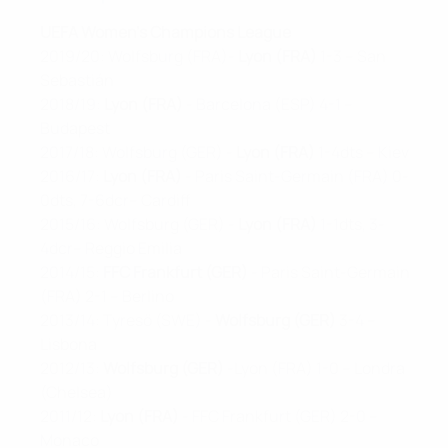
UEFA Women's Champions League
2019/20: Wolfsburg (FRA)-
Lyon (FRA)
1-3 – San
Sebastián
2018/19:
Lyon (FRA)
- Barcelona (ESP) 4-1 –
Budapest
2017/18: Wolfsburg (GER) -
Lyon
(FRA)
1-4dts – Kiev
2016/17:
Lyon (FRA)
- Paris Saint-Germain (FRA) 0-
0dts, 7-6dcr– Cardiff
2015/16: Wolfsburg (GER) -
Lyon (FRA)
1-1dts, 3-
4dcr– Reggio Emilia
2014/15:
FFC Frankfurt (GER)
- Paris Saint-Germain
(FRA) 2-1 – Berlino
2013/14: Tyresö (SWE) -
Wolfsburg (GER)
3-4
–
Lisbona
2012/13:
Wolfsburg (GER)
-Lyon (FRA) 1-0 – Londra
(Chelsea)
2011/12:
Lyon (FRA)
- FFC Frankfurt (GER) 2-0 –
Monaco