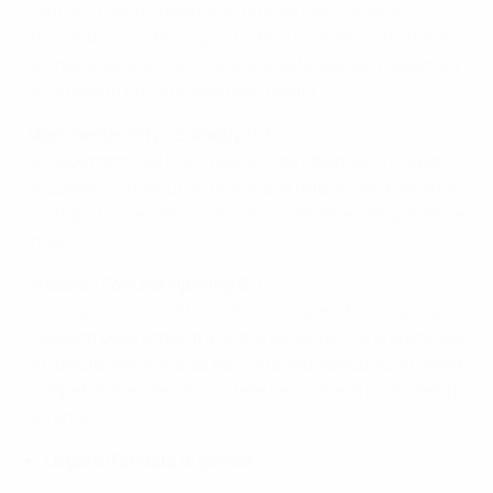
contro il Twente quando le due squadre si sono
affrontate allo stesso punto della competizione nella
scorsa stagione, e anche stavolta la squadra spagnola
si è imposta con lo stesso punteggio.
Manchester City - Brøndby 1-0
Le debuttanti del Manchester City ottengono il terzo
successo consecutivo grazie alla rete di Keira Walsh al
74', dopo numerose occasioni avute dalle campionesse
inglesi.
Brescia - Fortuna Hjørring 0-1
Termina con una vittoria di misura per il Fortuna la gara
d'andata degli ottavi tra le due squadre che si erano già
affrontate nella scorsa edizione allo stesso punto della
competizione. Decisiva la rete nel finale di primo tempo
di Tamires.
Le gare d'andata di giovedì