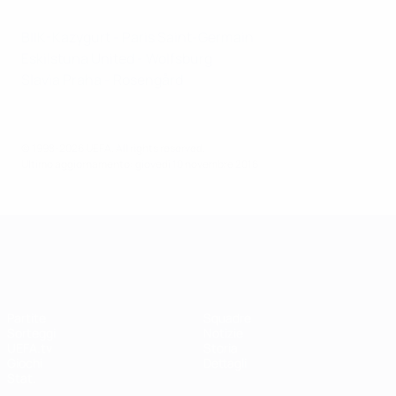
BIIK-Kazygurt - Paris Saint-Germain
Eskilstuna United - Wolfsburg
Slavia Praha - Rosengård
© 1998-2026 UEFA. All rights reserved.
Ultimo aggiornamento: giovedì 10 novembre 2016
UEFA Women's Champions League
Partite
Squadre
Sorteggi
Notizie
UEFA.tv
Storia
Giochi
Dettagli
Stat.