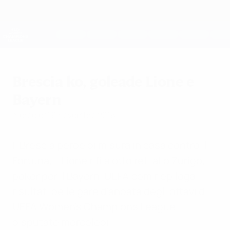
Passa
al
contenuto
UEFA Women's Champions League
Scarica
principale
Risultati e statistiche live
UEFA Women's Champions League
Brescia ko, goleade Lione e
Bayern
mercoledì 9 novembre 2016
Il Brescia perde di misura in casa contro il
Fortuna, il Lione rifila otto reti allo Zurigo,
poker per il Bayern. UEFA.com riepiloga i
risultati delle gare d'andata degli ottavi di
UEFA Women's Champions League
disputate mercoledì.