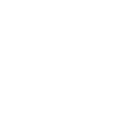
Il cammino verso Cardiff: il calendario
Lyon - Zürich 8-0
Le campionesse in carica del Lione, che avevano
segnato 21 reti nelle tre precedenti partite disputate
allo Stade de Lyon, stendono lo Zurigo con ben otto reti
e ipotecano il passaggio del turno.
Bayern München - Rossiyanka
4-0
Il Bayern vede aumentare le proprie speranze di
qualificarsi per i quarti di finale per la prima volta dopo
il rassicurante successo per 4-0 nella partita d'andata
contro la formazione russa.
Barcelona - Twente
1-0
Il Barcellona aveva vinto entrambe le sfide per 1-0