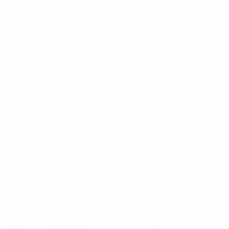
Non sono passati nemmeno due minuti quando Cimini
devia inavvertitamente nella propria porta il centro di
Lisa Evans. Wälti raddoppia poco dopo mentre Pauline
Bremer conferma il suo fiuto per il gol insaccando sul
tiro di Evans respinto dal palo. La Torres cade ancora in
chiusura di primo tempo: questa volta segna Simic.
La squadra di casa prova a rispondere con Patrizia
Panico che sfiora il gol dopo un bello scambio con
Sandy Iannella, mentre Sandy Maendly colpisce il palo
su punizione. Ci sono altre occasioni per Maendly e
Panico, ma il gol non arriva e il Potsdam punisce con
freddezza la Torres.
Al termine di un bel contropiede, Añonma smarca
Simic, che non sbaglia. Simic ricambia poi il favore ad