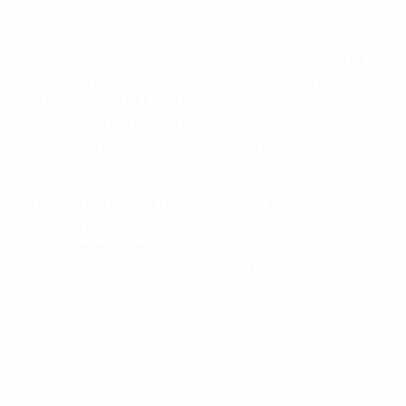
Il trofeo originale, che viene utilizzato alla cerimonia
ufficiale di presentazione della finale, resta in
dotazione della UEFA. Al club vincitore viene
consegnata una replica in scala 1:1, oltre a 40 medaglie
d'oro, mentre 40 medaglie d'argento sono destinate
alla squadra seconda classificata.
Chi vince più volte la UEFA Women’s Champions
League (per tre volte consecutive o almeno cinque
volte) riceve lo stemma di pluricampione, da indossare
sulla manica destra della maglia al posto del normale
stemma.
© 1998-2026 UEFA. All rights reserved.
Ultimo aggiornamento: giovedì 2 giugno 2022