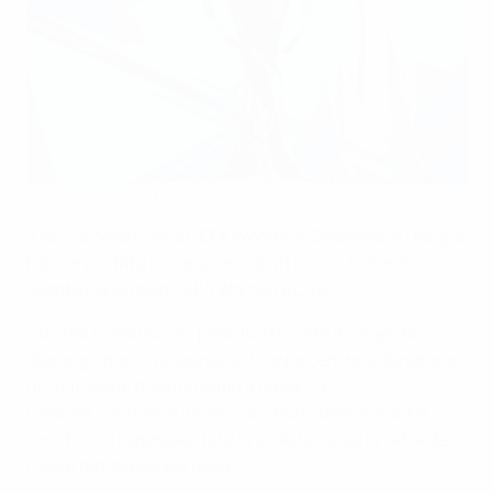
Il trofeo della UEFA Women's Champions League
©UEFA.com
Il lancio della nuova UEFA Women's Champions League
ha comportato la creazione di un nuovo trofeo in
sostituzione della UEFA Women's Cup.
Il trofeo è alto 60 cm, pesa 10 chili ed è in argento
sterling. I manici a spirale e il corpo centrale denotano
un'immagine di dinamismo e forza. La
colonna centrale è incisa con i nomi delle squadre
vincitrici, a rappresentare la scalata verso la vetta del
calcio femminile europeo.