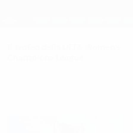
Passa
al
contenuto
UEFA Women's Champions League
Scarica
principale
Risultati e statistiche live
UEFA Women's Champions League
Il trofeo della UEFA Women's
Champions League
giovedì 2 giugno 2022
L'attuale trofeo è stato introdotto con
il lancio della nuova UEFA Women's
Champions League nel 2009/10.