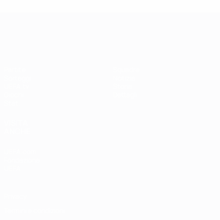
UEFA Women's Champions League
Partite
Squadre
Sorteggi
Notizie
UEFA.tv
Storia
Giochi
Dettagli
Stat.
VISITA
ANCHE
UEFA.com
Fondazione
UEFA
Privacy
Termini e condizioni