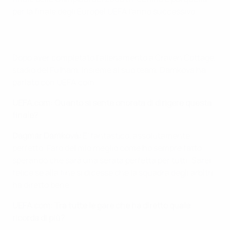
per la finale degli Europei UEFA l'anno successivo.
Dopo aver completato l'allenamento a Craven Cottage,
stadio del Fulham, insieme al suo team, Damková ha
parlato con UEFA.com.
UEFA.com:
Quanto si sente onorata di dirigere questa
finale?
Dagmar Damková:
E' fantastico, assolutamente
perfetto. Farò del mio meglio come ho sempre fatto
sperando che sarà una serata perfetta per tutti. Sarei
felice se alla fine si dicesse che la squadra degli arbitri
ha diretto bene.
UEFA.com:
Tra tutte le gare che ha diretto quale
ricorda di più?