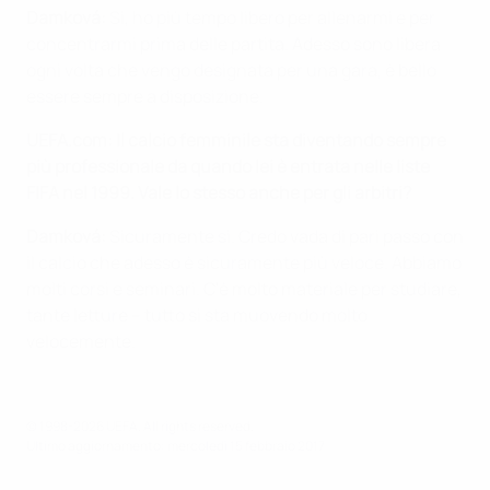
Damková:
Sì, ho più tempo libero per allenarmi e per
concentrarmi prima delle partita. Adesso sono libera
ogni volta che vengo designata per una gara, è bello
essere sempre a disposizione.
UEFA.com:
Il calcio femminile sta diventando sempre
più professionale da quando lei è entrata nelle liste
FIFA nel 1999. Vale lo stesso anche per gli arbitri?
Damková:
Sicuramente sì. Credo vada di pari passo con
il calcio che adesso è sicuramente più veloce. Abbiamo
molti corsi e seminari. C'è molto materiale per studiare,
tante letture – tutto si sta muovendo molto
velocemente.
© 1998-2026 UEFA. All rights reserved.
Ultimo aggiornamento: mercoledì 15 febbraio 2017