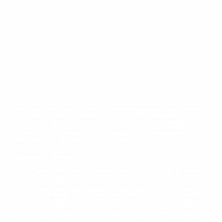
Dagmar Damková (Repubblica ceca)
©UEFA.com
Dagmar Damková farà un ulteriore passo importante
nella sua già prestigiosa carriera arbitrale quando
dirigerà la finale della UEFA Women's Champions
League tra Olympique Lyonnais e 1. FFC Turbine
Potsdam a Londra.
La competizione è stata sempre gentile con la 36enne
ceca: dopo aver diretto la gara di ritorno della finale del
2006 – quando il Potsdam ha superato le connazionali
dell'1. FFC Frankfurt – è arrivata la designazione per la
finale delle Olimpiadi del 2008 a Pechino e poi quella