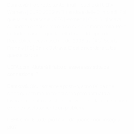
Damková:
Ho diretto tante finali – quelle di [UEFA
Women's] EURO 2009 in Finlandia e delle Olimpiadi. Poi
quella nella vecchia UEFA [Women's] Cup. Si giocava
su andata e ritorno ma era comunque molto bella. Però
includerei anche quella della finale di Coppa di
Repubblica ceca maschile del 2006 tra [AC] Sparta
Praha e [FC] Baník Ostrava. E' bello ricordare tutte
queste partite.
UEFA.com:
Aiuterà il fatto di essere assistita da
connazionali?
Damková:
Sicuramente è postivo, sono felice che
siano qui con me. In tornei sono però abituata a
lavorare con altri assistenti provenienti da altre nazioni
e non è assolutamente un problema.
UEFA.com:
E' tutto più facile da quando non insegna
più?