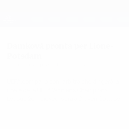
Passa
al
contenuto
UEFA Women's Champions League
Scarica
principale
Risultati e statistiche live
UEFA Women's Champions League
Damková pronta per Lione-
Potsdam
giovedì 26 maggio 2011
di Kevin Ashby
UEFA.com parla con l'arbitro che dirigerà la
finale della UEFA Women's Champions
League 2011 giovedì sera a Craven Cottage.