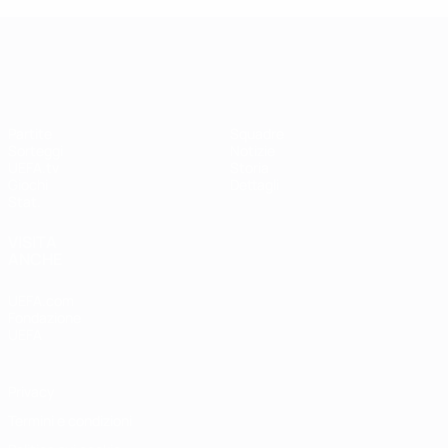
UEFA Women's Champions League
Partite
Squadre
Sorteggi
Notizie
UEFA.tv
Storia
Giochi
Dettagli
Stat.
VISITA
ANCHE
UEFA.com
Fondazione
UEFA
Privacy
Termini e condizioni