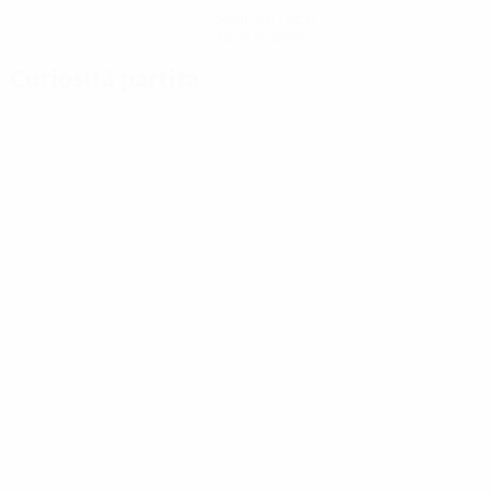
Scarica l'app
Non adesso
Curiosità partita