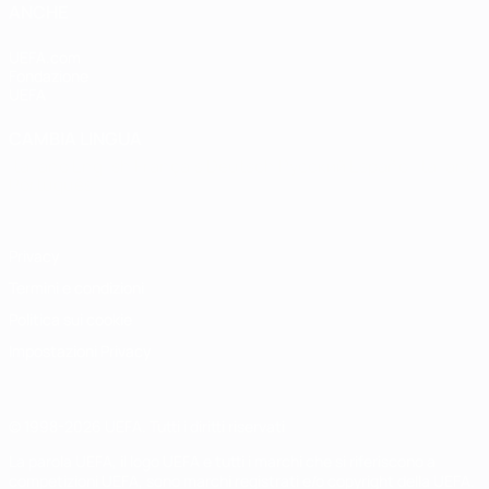
ANCHE
UEFA.com
Fondazione
UEFA
CAMBIA LINGUA
Italiano
English
Français
Deutsch
Русский
Español
Italiano
Português
Privacy
Termini e condizioni
Politica sui cookie
Impostazioni Privacy
© 1998-2026 UEFA. Tutti i diritti riservati
La parola UEFA, il logo UEFA e tutti i marchi che si riferiscono a
competizioni UEFA, sono marchi registrati e/o copyright della UEFA.