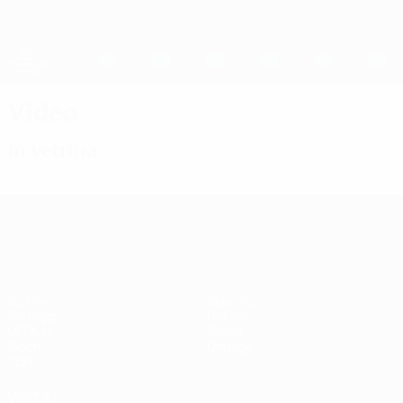
Passa
al
contenuto
UEFA Women's Champions League
Scarica
principale
Risultati e statistiche live
UEFA Women's Champions League
Video
In vetrina
UEFA Women's Champions League
Partite
Squadre
Sorteggi
Notizie
UEFA.tv
Storia
Giochi
Dettagli
Stat.
VISITA